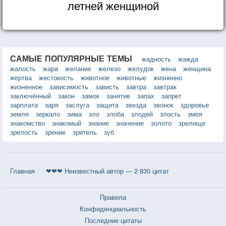
летней женщиной
САМЫЕ ПОПУЛЯРНЫЕ ТЕМЫ
жадность
жажда
жалость
жара
желание
железо
желудок
жена
женщина
жертва
жестокость
животное
животные
жизненно
жизненное
зависимость
зависть
завтра
завтрак
заключённый
закон
замок
занятие
запах
запрет
зарплата
заря
заслуга
защита
звезда
звонок
здоровье
земля
зеркало
зима
зло
злоба
злодей
злость
змея
знакомство
знакомый
знание
значение
золото
зрелище
зрелость
зрение
зритель
зуб
Главная
❤❤❤ Неизвестный автор — 2 830 цитат
Правила
Конфиденциальность
Последние цитаты