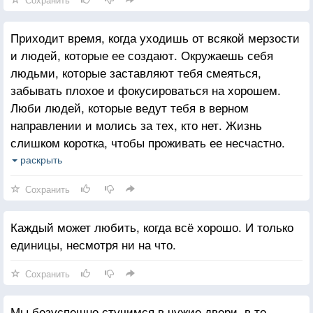
Приходит время, когда уходишь от всякой мерзости
и людей, которые ее создают. Окружаешь себя
людьми, которые заставляют тебя смеяться,
забывать плохое и фокусироваться на хорошем.
Люби людей, которые ведут тебя в верном
направлении и молись за тех, кто нет. Жизнь
слишком коротка, чтобы проживать ее несчастно.
Падение - это часть жизни, но восстание - сама
раскрыть
жизнь.
Сохранить
Каждый может любить, когда всё хорошо. И только
единицы, несмотря ни на что.
Сохранить
Мы безуспешно стучимся в чужие двери, в то