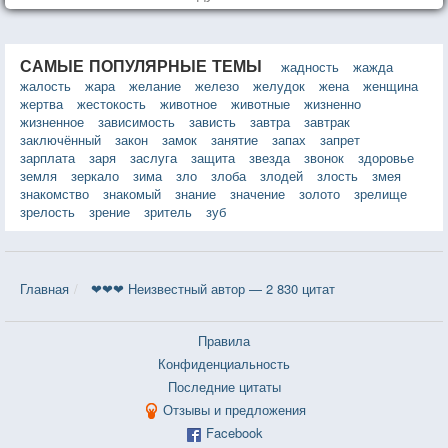
САМЫЕ ПОПУЛЯРНЫЕ ТЕМЫ
жадность
жажда
жалость
жара
желание
железо
желудок
жена
женщина
жертва
жестокость
животное
животные
жизненно
жизненное
зависимость
зависть
завтра
завтрак
заключённый
закон
замок
занятие
запах
запрет
зарплата
заря
заслуга
защита
звезда
звонок
здоровье
земля
зеркало
зима
зло
злоба
злодей
злость
змея
знакомство
знакомый
знание
значение
золото
зрелище
зрелость
зрение
зритель
зуб
Главная
❤❤❤ Неизвестный автор — 2 830 цитат
Правила
Конфиденциальность
Последние цитаты
Отзывы и предложения
Facebook