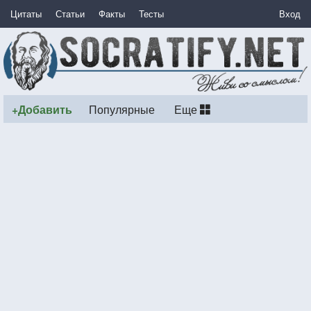
Цитаты
Статьи
Факты
Тесты
Вход
+Добавить
Популярные
Еще