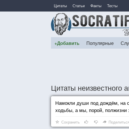
Цитаты
Статьи
Факты
Тесты
+Добавить
Популярные
Слу
Цитаты неизвестного а
Намокли души под дождём, на о
ходьбы, а мы, порой, полжизни
Сохранить
Поделитьс