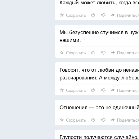
Каждый может любить, когда всё
Сохранить
Поделитьс
Мы безуспешно стучимся в чужие
нашими.
Сохранить
Поделитьс
Говорят, что от любви до ненав
разочарования. А между любовь
Сохранить
Поделитьс
Отношения — это не одиночный 
Сохранить
Поделитьс
Глупости получаются случайно