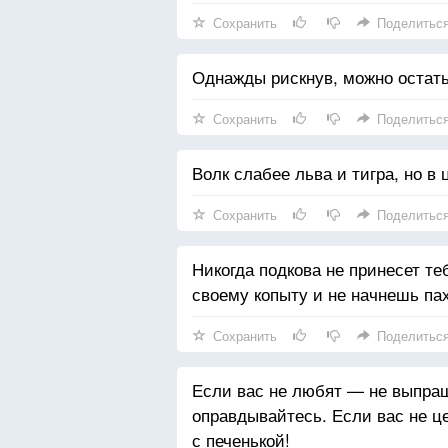
Сохранить
Поделитьс
Однажды рискнув, можно остать
Сохранить
Поделитьс
Волк слабее льва и тигра, но в 
Сохранить
Поделитьс
Никогда подкова не принесет теб
своему копыту и не начнешь пах
Сохранить
Поделитьс
Если вас не любят — не выпра
оправдывайтесь. Если вас не ц
с печенькой!