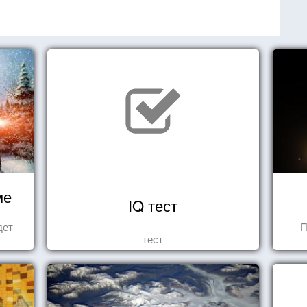
ме
IQ тест
дет
П
тест