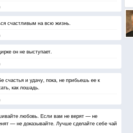
я
ся счастливым на всю жизнь.
я
цирке он не выступает.
я
е счастья и удачу, пока, не прибьешь ее к
ать, как лошадь.
я
шивайте любовь. Если вам не верят — не
енят — не доказывайте. Лучше сделайте себе чай