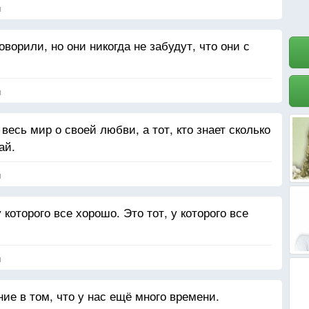
я
ворили, но они никогда не забудут, что они с
я
 весь мир о своей любви, а тот, кто знает сколько
ай.
я
которого все хорошо. Это тот, у которого все
я
е в том, что у нас ещё много времени.