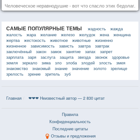
Человеческое неравнодушие - вот что спасло этих бедолаг.
САМЫЕ ПОПУЛЯРНЫЕ ТЕМЫ
жадность
жажда
жалость
жара
желание
железо
желудок
жена
женщина
жертва
жестокость
животное
животные
жизненно
жизненное
зависимость
зависть
завтра
завтрак
заключённый
закон
замок
занятие
запах
запрет
зарплата
заря
заслуга
защита
звезда
звонок
здоровье
земля
зеркало
зима
зло
злоба
злодей
злость
змея
знакомство
знакомый
знание
значение
золото
зрелище
зрелость
зрение
зритель
зуб
Главная
❤❤❤ Неизвестный автор — 2 830 цитат
Правила
Конфиденциальность
Последние цитаты
Отзывы и предложения