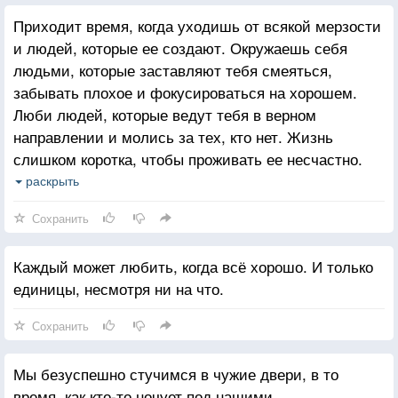
Приходит время, когда уходишь от всякой мерзости
и людей, которые ее создают. Окружаешь себя
людьми, которые заставляют тебя смеяться,
забывать плохое и фокусироваться на хорошем.
Люби людей, которые ведут тебя в верном
направлении и молись за тех, кто нет. Жизнь
слишком коротка, чтобы проживать ее несчастно.
Падение - это часть жизни, но восстание - сама
раскрыть
жизнь.
Сохранить
Каждый может любить, когда всё хорошо. И только
единицы, несмотря ни на что.
Сохранить
Мы безуспешно стучимся в чужие двери, в то
время, как кто-то ночует под нашими.