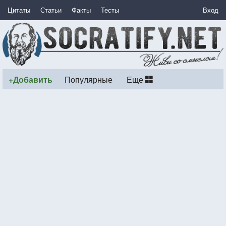
Цитаты
Статьи
Факты
Тесты
Вход
+Добавить
Популярные
Еще