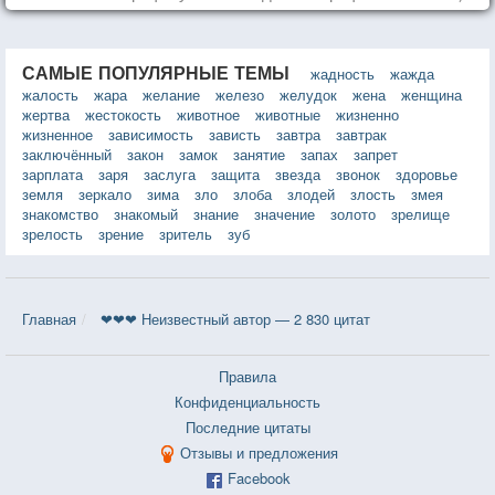
САМЫЕ ПОПУЛЯРНЫЕ ТЕМЫ
жадность
жажда
жалость
жара
желание
железо
желудок
жена
женщина
жертва
жестокость
животное
животные
жизненно
жизненное
зависимость
зависть
завтра
завтрак
заключённый
закон
замок
занятие
запах
запрет
зарплата
заря
заслуга
защита
звезда
звонок
здоровье
земля
зеркало
зима
зло
злоба
злодей
злость
змея
знакомство
знакомый
знание
значение
золото
зрелище
зрелость
зрение
зритель
зуб
Главная
❤❤❤ Неизвестный автор — 2 830 цитат
Правила
Конфиденциальность
Последние цитаты
Отзывы и предложения
Facebook