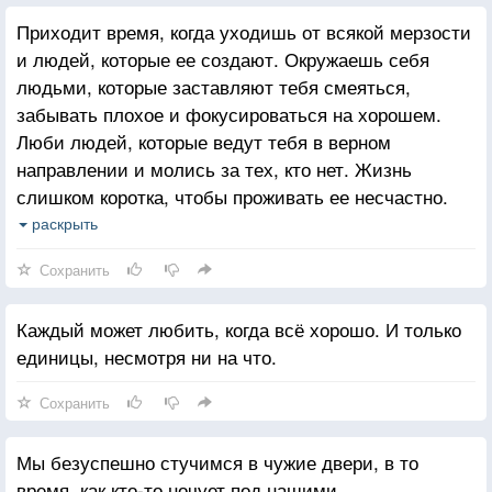
Приходит время, когда уходишь от всякой мерзости
и людей, которые ее создают. Окружаешь себя
людьми, которые заставляют тебя смеяться,
забывать плохое и фокусироваться на хорошем.
Люби людей, которые ведут тебя в верном
направлении и молись за тех, кто нет. Жизнь
слишком коротка, чтобы проживать ее несчастно.
Падение - это часть жизни, но восстание - сама
раскрыть
жизнь.
Сохранить
Каждый может любить, когда всё хорошо. И только
единицы, несмотря ни на что.
Сохранить
Мы безуспешно стучимся в чужие двери, в то
время, как кто-то ночует под нашими.