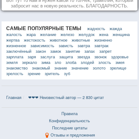
забросит нас в новую реальность. БЛАГОДАРНОСТЬ.
САМЫЕ ПОПУЛЯРНЫЕ ТЕМЫ
жадность
жажда
жалость
жара
желание
железо
желудок
жена
женщина
жертва
жестокость
животное
животные
жизненно
жизненное
зависимость
зависть
завтра
завтрак
заключённый
закон
замок
занятие
запах
запрет
зарплата
заря
заслуга
защита
звезда
звонок
здоровье
земля
зеркало
зима
зло
злоба
злодей
злость
змея
знакомство
знакомый
знание
значение
золото
зрелище
зрелость
зрение
зритель
зуб
Главная
❤❤❤ Неизвестный автор — 2 830 цитат
Правила
Конфиденциальность
Последние цитаты
Отзывы и предложения