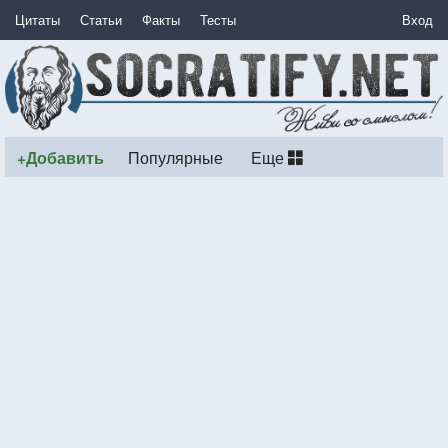
Цитаты
Статьи
Факты
Тесты
Вход
+Добавить
Популярные
Еще