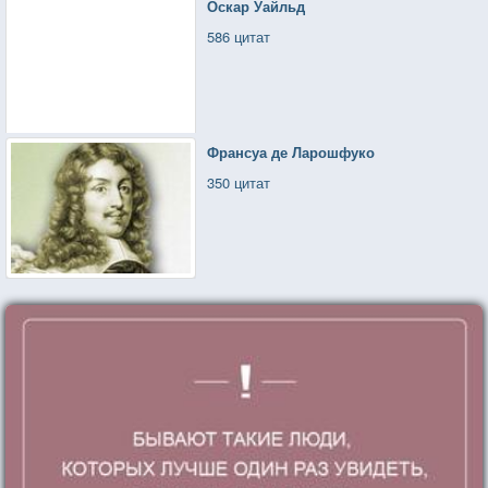
Оскар Уайльд
586 цитат
Франсуа де Ларошфуко
350 цитат