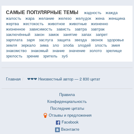
САМЫЕ ПОПУЛЯРНЫЕ ТЕМЫ
жадность
жажда
жалость
жара
желание
железо
желудок
жена
женщина
жертва
жестокость
животное
животные
жизненно
жизненное
зависимость
зависть
завтра
завтрак
заключённый
закон
замок
занятие
запах
запрет
зарплата
заря
заслуга
защита
звезда
звонок
здоровье
земля
зеркало
зима
зло
злоба
злодей
злость
змея
знакомство
знакомый
знание
значение
золото
зрелище
зрелость
зрение
зритель
зуб
Главная
❤❤❤ Неизвестный автор — 2 830 цитат
Правила
Конфиденциальность
Последние цитаты
Отзывы и предложения
Facebook
Вконтакте