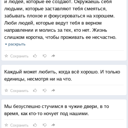
и людей, которые ее создают. Окружаешь себя
людьми, которые заставляют тебя смеяться,
забывать плохое и фокусироваться на хорошем.
Люби людей, которые ведут тебя в верном
направлении и молись за тех, кто нет. Жизнь
слишком коротка, чтобы проживать ее несчастно.
Падение - это часть жизни, но восстание - сама
раскрыть
жизнь.
Сохранить
Каждый может любить, когда всё хорошо. И только
единицы, несмотря ни на что.
Сохранить
Мы безуспешно стучимся в чужие двери, в то
время, как кто-то ночует под нашими.
Сохранить