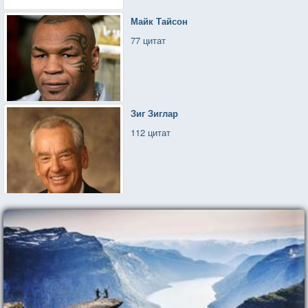
Майк Тайсон
77 цитат
Зиг Зиглар
112 цитат