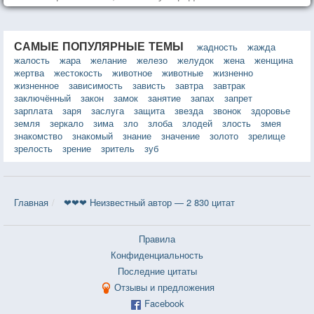
САМЫЕ ПОПУЛЯРНЫЕ ТЕМЫ
жадность
жажда
жалость
жара
желание
железо
желудок
жена
женщина
жертва
жестокость
животное
животные
жизненно
жизненное
зависимость
зависть
завтра
завтрак
заключённый
закон
замок
занятие
запах
запрет
зарплата
заря
заслуга
защита
звезда
звонок
здоровье
земля
зеркало
зима
зло
злоба
злодей
злость
змея
знакомство
знакомый
знание
значение
золото
зрелище
зрелость
зрение
зритель
зуб
Главная
❤❤❤ Неизвестный автор — 2 830 цитат
Правила
Конфиденциальность
Последние цитаты
Отзывы и предложения
Facebook