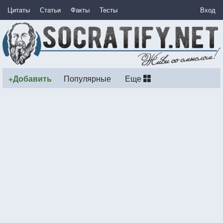
Цитаты
Статьи
Факты
Тесты
Вход
+Добавить
Популярные
Еще