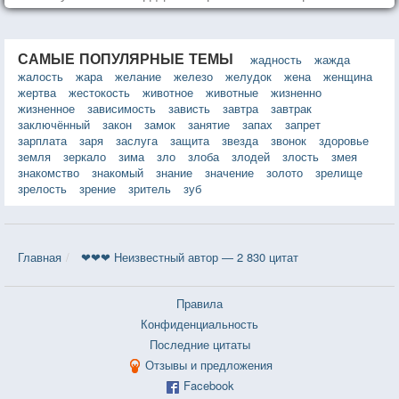
САМЫЕ ПОПУЛЯРНЫЕ ТЕМЫ
жадность
жажда
жалость
жара
желание
железо
желудок
жена
женщина
жертва
жестокость
животное
животные
жизненно
жизненное
зависимость
зависть
завтра
завтрак
заключённый
закон
замок
занятие
запах
запрет
зарплата
заря
заслуга
защита
звезда
звонок
здоровье
земля
зеркало
зима
зло
злоба
злодей
злость
змея
знакомство
знакомый
знание
значение
золото
зрелище
зрелость
зрение
зритель
зуб
Главная
❤❤❤ Неизвестный автор — 2 830 цитат
Правила
Конфиденциальность
Последние цитаты
Отзывы и предложения
Facebook