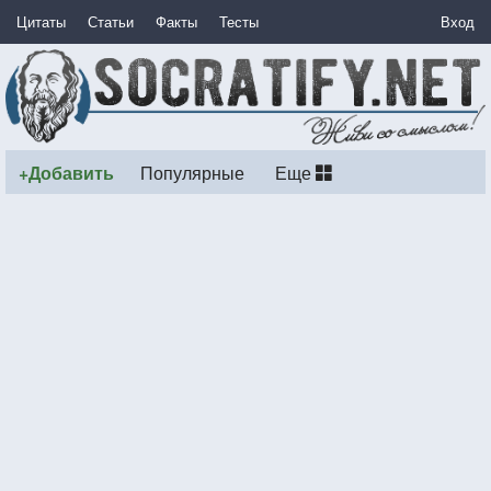
Цитаты
Статьи
Факты
Тесты
Вход
+Добавить
Популярные
Еще