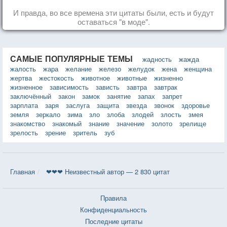
И правда, во все времена эти цитаты были, есть и будут
оставаться "в моде".
САМЫЕ ПОПУЛЯРНЫЕ ТЕМЫ
жадность
жажда
жалость
жара
желание
железо
желудок
жена
женщина
жертва
жестокость
животное
животные
жизненно
жизненное
зависимость
зависть
завтра
завтрак
заключённый
закон
замок
занятие
запах
запрет
зарплата
заря
заслуга
защита
звезда
звонок
здоровье
земля
зеркало
зима
зло
злоба
злодей
злость
змея
знакомство
знакомый
знание
значение
золото
зрелище
зрелость
зрение
зритель
зуб
Главная
❤❤❤ Неизвестный автор — 2 830 цитат
Правила
Конфиденциальность
Последние цитаты