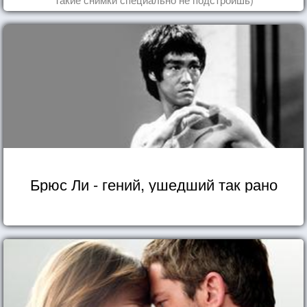
Брюс Ли - гений, ушедший так рано