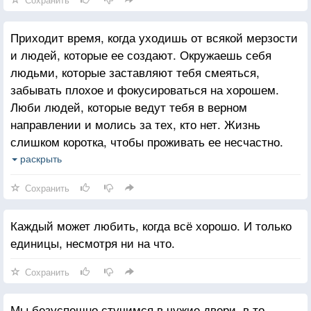
Приходит время, когда уходишь от всякой мерзости
и людей, которые ее создают. Окружаешь себя
людьми, которые заставляют тебя смеяться,
забывать плохое и фокусироваться на хорошем.
Люби людей, которые ведут тебя в верном
направлении и молись за тех, кто нет. Жизнь
слишком коротка, чтобы проживать ее несчастно.
Падение - это часть жизни, но восстание - сама
раскрыть
жизнь.
Сохранить
Каждый может любить, когда всё хорошо. И только
единицы, несмотря ни на что.
Сохранить
Мы безуспешно стучимся в чужие двери, в то