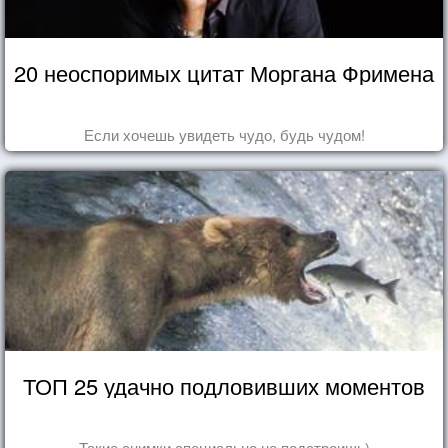
20 неоспоримых цитат Моргана Фримена
Если хочешь увидеть чудо, будь чудом!
ТОП 25 удачно подловивших моментов
Такие снимки специально не подстроишь)