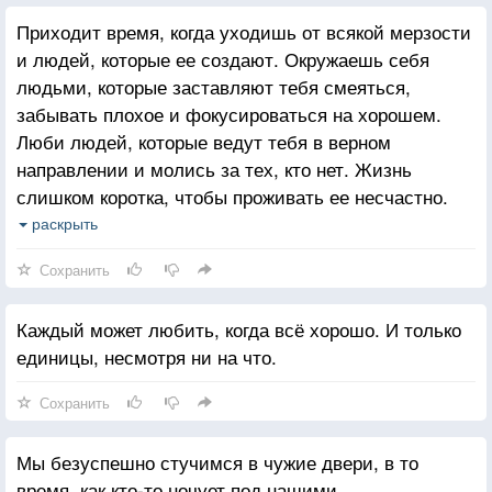
Приходит время, когда уходишь от всякой мерзости
и людей, которые ее создают. Окружаешь себя
людьми, которые заставляют тебя смеяться,
забывать плохое и фокусироваться на хорошем.
Люби людей, которые ведут тебя в верном
направлении и молись за тех, кто нет. Жизнь
слишком коротка, чтобы проживать ее несчастно.
Падение - это часть жизни, но восстание - сама
раскрыть
жизнь.
Сохранить
Каждый может любить, когда всё хорошо. И только
единицы, несмотря ни на что.
Сохранить
Мы безуспешно стучимся в чужие двери, в то
время, как кто-то ночует под нашими.