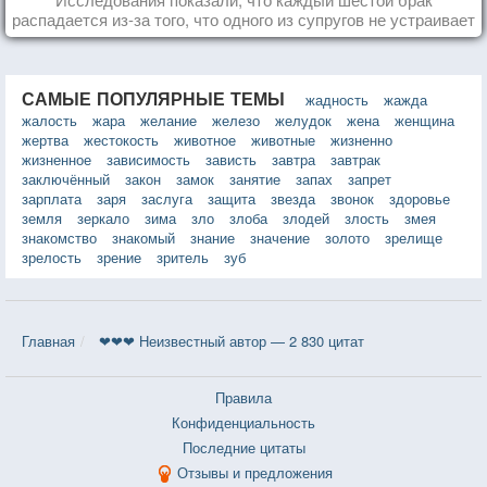
распадается из-за того, что одного из супругов не устраивает
та роль, которая выпала ему в семье.
САМЫЕ ПОПУЛЯРНЫЕ ТЕМЫ
жадность
жажда
жалость
жара
желание
железо
желудок
жена
женщина
жертва
жестокость
животное
животные
жизненно
жизненное
зависимость
зависть
завтра
завтрак
заключённый
закон
замок
занятие
запах
запрет
зарплата
заря
заслуга
защита
звезда
звонок
здоровье
земля
зеркало
зима
зло
злоба
злодей
злость
змея
знакомство
знакомый
знание
значение
золото
зрелище
зрелость
зрение
зритель
зуб
Главная
❤❤❤ Неизвестный автор — 2 830 цитат
Правила
Конфиденциальность
Последние цитаты
Отзывы и предложения