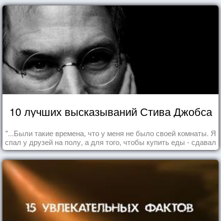
10 лучших высказываний Стива Джобса
"...Были такие времена, что у меня не было своей комнаты. Я
спал у друзей на полу, а для того, чтобы купить еды - сдавал
бутылки из под кока-колы"