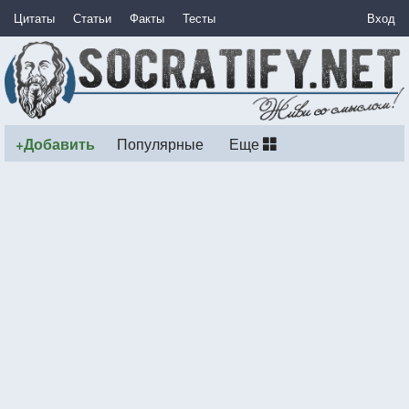
Цитаты
Статьи
Факты
Тесты
Вход
+Добавить
Популярные
Еще