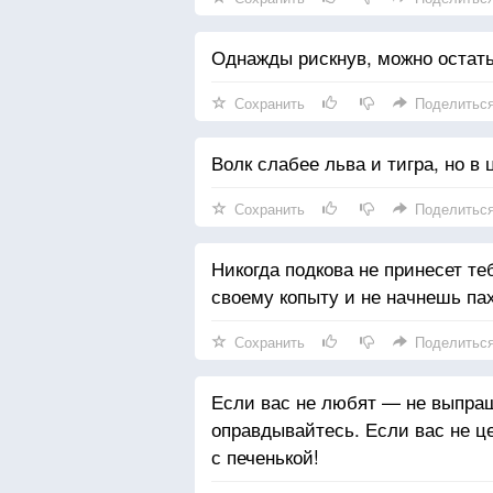
Однажды рискнув, можно остать
Сохранить
Поделитьс
Волк слабее льва и тигра, но в 
Сохранить
Поделитьс
Никогда подкова не принесет теб
своему копыту и не начнешь пах
Сохранить
Поделитьс
Если вас не любят — не выпра
оправдывайтесь. Если вас не ц
с печенькой!