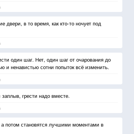
я
 двери, в то время, как кто-то ночует под
я
исти один шаг. Нет, один шаг от очарования до
ю и ненавистью сотни попыток всё изменить.
я
заплыв, грести надо вместе.
я
, а потом становятся лучшими моментами в