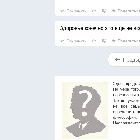
Сохранить
Поделитьс
Здоровье конечно это еще не все
Сохранить
Поделитьс
Преды
Здесь предст
По мере того
перенесены в
Так получает
не все сам
определить а
философии.
Наслаждайтес