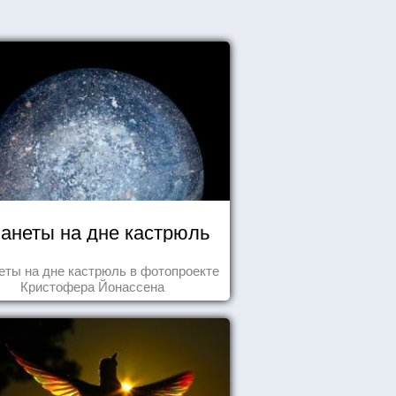
анеты на дне кастрюль
еты на дне кастрюль в фотопроекте
Кристофера Йонассена