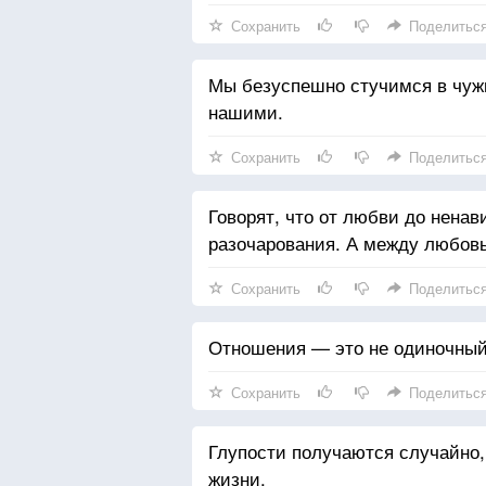
Сохранить
Поделитьс
Мы безуспешно стучимся в чужие
нашими.
Сохранить
Поделитьс
Говорят, что от любви до ненав
разочарования. А между любовь
Сохранить
Поделитьс
Отношения — это не одиночный 
Сохранить
Поделитьс
Глупости получаются случайно
жизни.