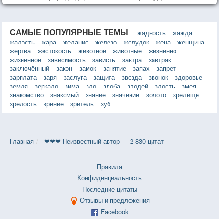
САМЫЕ ПОПУЛЯРНЫЕ ТЕМЫ
жадность
жажда
жалость
жара
желание
железо
желудок
жена
женщина
жертва
жестокость
животное
животные
жизненно
жизненное
зависимость
зависть
завтра
завтрак
заключённый
закон
замок
занятие
запах
запрет
зарплата
заря
заслуга
защита
звезда
звонок
здоровье
земля
зеркало
зима
зло
злоба
злодей
злость
змея
знакомство
знакомый
знание
значение
золото
зрелище
зрелость
зрение
зритель
зуб
Главная
❤❤❤ Неизвестный автор — 2 830 цитат
Правила
Конфиденциальность
Последние цитаты
Отзывы и предложения
Facebook