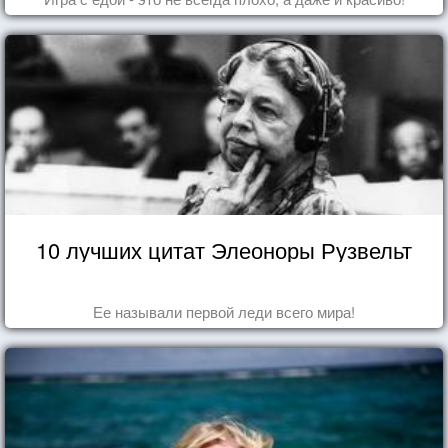
10 лучших цитат Элеоноры Рузвельт
Ее называли первой леди всего мира!