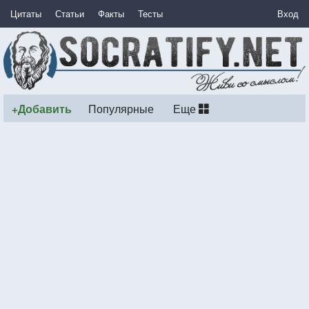
Цитаты
Статьи
Факты
Тесты
Вход
+Добавить
Популярные
Еще