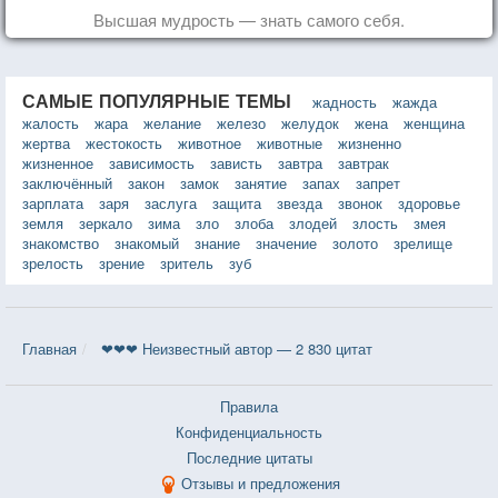
Высшая мудрость — знать самого себя.
САМЫЕ ПОПУЛЯРНЫЕ ТЕМЫ
жадность
жажда
жалость
жара
желание
железо
желудок
жена
женщина
жертва
жестокость
животное
животные
жизненно
жизненное
зависимость
зависть
завтра
завтрак
заключённый
закон
замок
занятие
запах
запрет
зарплата
заря
заслуга
защита
звезда
звонок
здоровье
земля
зеркало
зима
зло
злоба
злодей
злость
змея
знакомство
знакомый
знание
значение
золото
зрелище
зрелость
зрение
зритель
зуб
Главная
❤❤❤ Неизвестный автор — 2 830 цитат
Правила
Конфиденциальность
Последние цитаты
Отзывы и предложения