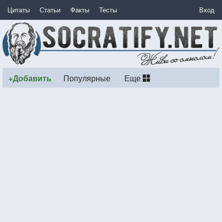
Цитаты
Статьи
Факты
Тесты
Вход
+Добавить
Популярные
Еще