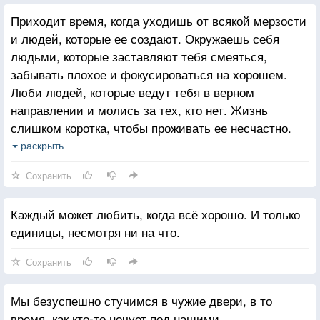
Приходит время, когда уходишь от всякой мерзости
и людей, которые ее создают. Окружаешь себя
людьми, которые заставляют тебя смеяться,
забывать плохое и фокусироваться на хорошем.
Люби людей, которые ведут тебя в верном
направлении и молись за тех, кто нет. Жизнь
слишком коротка, чтобы проживать ее несчастно.
Падение - это часть жизни, но восстание - сама
раскрыть
жизнь.
Сохранить
Каждый может любить, когда всё хорошо. И только
единицы, несмотря ни на что.
Сохранить
Мы безуспешно стучимся в чужие двери, в то
время, как кто-то ночует под нашими.