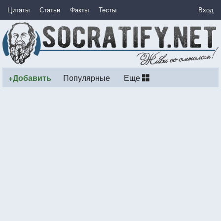
Цитаты
Статьи
Факты
Тесты
Вход
+Добавить
Популярные
Еще