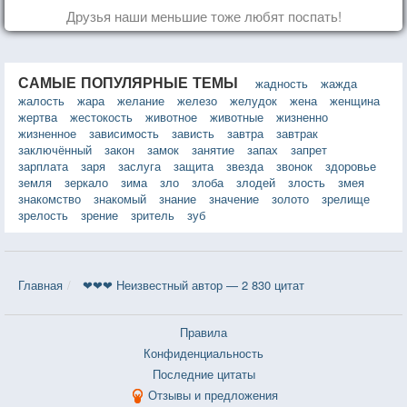
Друзья наши меньшие тоже любят поспать!
САМЫЕ ПОПУЛЯРНЫЕ ТЕМЫ
жадность
жажда
жалость
жара
желание
железо
желудок
жена
женщина
жертва
жестокость
животное
животные
жизненно
жизненное
зависимость
зависть
завтра
завтрак
заключённый
закон
замок
занятие
запах
запрет
зарплата
заря
заслуга
защита
звезда
звонок
здоровье
земля
зеркало
зима
зло
злоба
злодей
злость
змея
знакомство
знакомый
знание
значение
золото
зрелище
зрелость
зрение
зритель
зуб
Главная
❤❤❤ Неизвестный автор — 2 830 цитат
Правила
Конфиденциальность
Последние цитаты
Отзывы и предложения