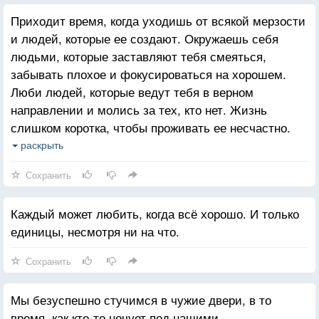
Приходит время, когда уходишь от всякой мерзости
и людей, которые ее создают. Окружаешь себя
людьми, которые заставляют тебя смеяться,
забывать плохое и фокусироваться на хорошем.
Люби людей, которые ведут тебя в верном
направлении и молись за тех, кто нет. Жизнь
слишком коротка, чтобы проживать ее несчастно.
Падение - это часть жизни, но восстание - сама
раскрыть
жизнь.
Сохранить
Каждый может любить, когда всё хорошо. И только
единицы, несмотря ни на что.
Сохранить
Мы безуспешно стучимся в чужие двери, в то
время, как кто-то ночует под нашими.