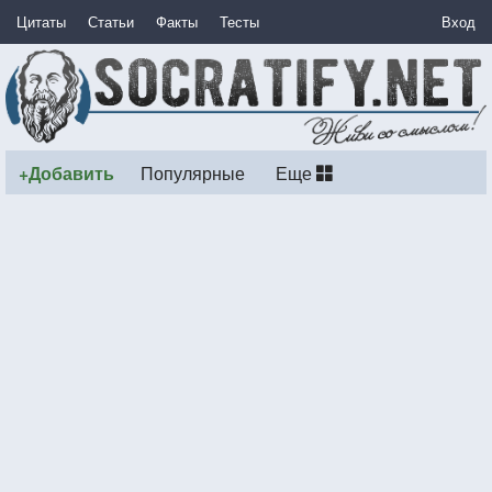
Цитаты
Статьи
Факты
Тесты
Вход
+Добавить
Популярные
Еще