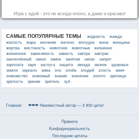
Игра с едой - это не всегда плохо, а даже и красиво!
САМЫЕ ПОПУЛЯРНЫЕ ТЕМЫ
жадность
жажда
жалость
жара
желание
железо
желудок
жена
женщина
жертва
жестокость
животное
животные
жизненно
жизненное
зависимость
зависть
завтра
завтрак
заключённый
закон
замок
занятие
запах
запрет
зарплата
заря
заслуга
защита
звезда
звонок
здоровье
земля
зеркало
зима
зло
злоба
злодей
злость
змея
знакомство
знакомый
знание
значение
золото
зрелище
зрелость
зрение
зритель
зуб
Главная
❤❤❤ Неизвестный автор — 2 830 цитат
Правила
Конфиденциальность
Последние цитаты