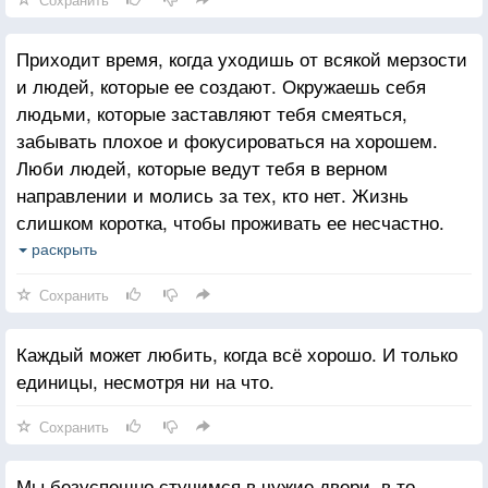
Приходит время, когда уходишь от всякой мерзости
и людей, которые ее создают. Окружаешь себя
людьми, которые заставляют тебя смеяться,
забывать плохое и фокусироваться на хорошем.
Люби людей, которые ведут тебя в верном
направлении и молись за тех, кто нет. Жизнь
слишком коротка, чтобы проживать ее несчастно.
Падение - это часть жизни, но восстание - сама
раскрыть
жизнь.
Сохранить
Каждый может любить, когда всё хорошо. И только
единицы, несмотря ни на что.
Сохранить
Мы безуспешно стучимся в чужие двери, в то