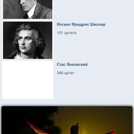
Иоганн Фридрих Шиллер
101 цитата
Стас Янковский
346 цитат