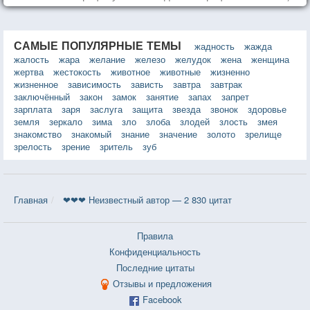
САМЫЕ ПОПУЛЯРНЫЕ ТЕМЫ
жадность
жажда
жалость
жара
желание
железо
желудок
жена
женщина
жертва
жестокость
животное
животные
жизненно
жизненное
зависимость
зависть
завтра
завтрак
заключённый
закон
замок
занятие
запах
запрет
зарплата
заря
заслуга
защита
звезда
звонок
здоровье
земля
зеркало
зима
зло
злоба
злодей
злость
змея
знакомство
знакомый
знание
значение
золото
зрелище
зрелость
зрение
зритель
зуб
Главная
❤❤❤ Неизвестный автор — 2 830 цитат
Правила
Конфиденциальность
Последние цитаты
Отзывы и предложения
Facebook