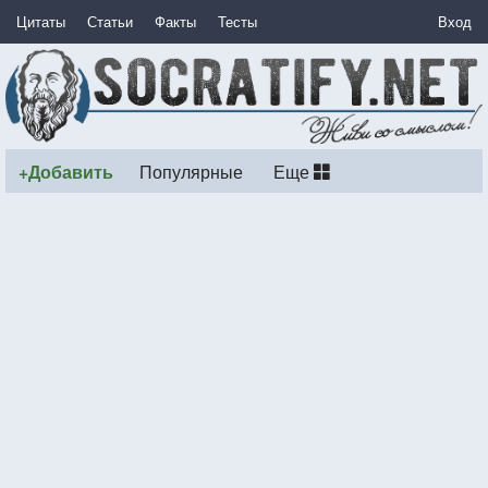
Цитаты
Статьи
Факты
Тесты
Вход
+Добавить
Популярные
Еще