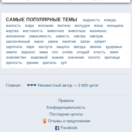
САМЫЕ ПОПУЛЯРНЫЕ ТЕМЫ
жадность
жажда
жалость
жара
желание
железо
желудок
жена
женщина
жертва
жестокость
животное
животные
жизненно
жизненное
зависимость
зависть
завтра
завтрак
заключённый
закон
замок
занятие
запах
запрет
зарплата
заря
заслуга
защита
звезда
звонок
здоровье
земля
зеркало
зима
зло
злоба
злодей
злость
змея
знакомство
знакомый
знание
значение
золото
зрелище
зрелость
зрение
зритель
зуб
Главная
❤❤❤ Неизвестный автор — 2 830 цитат
Правила
Конфиденциальность
Последние цитаты
Отзывы и предложения
Facebook