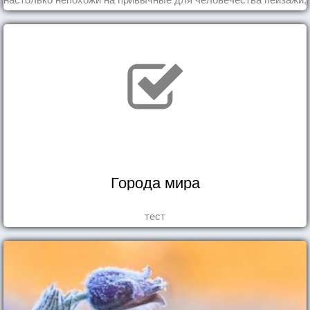
что кажутся и вовсе инопланетными!
Города мира
тест