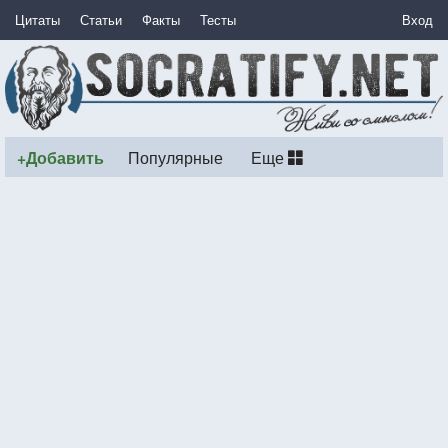
Цитаты
Статьи
Факты
Тесты
Вход
+Добавить
Популярные
Еще