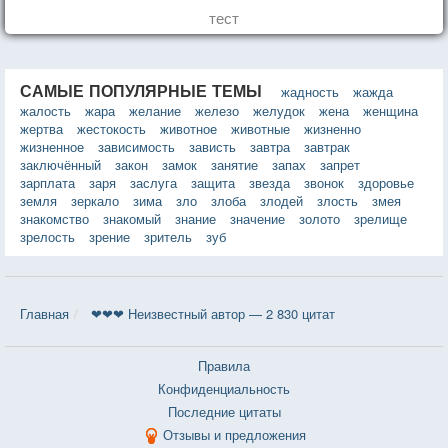
тест
САМЫЕ ПОПУЛЯРНЫЕ ТЕМЫ
жадность
жажда
жалость
жара
желание
железо
желудок
жена
женщина
жертва
жестокость
животное
животные
жизненно
жизненное
зависимость
зависть
завтра
завтрак
заключённый
закон
замок
занятие
запах
запрет
зарплата
заря
заслуга
защита
звезда
звонок
здоровье
земля
зеркало
зима
зло
злоба
злодей
злость
змея
знакомство
знакомый
знание
значение
золото
зрелище
зрелость
зрение
зритель
зуб
Главная
❤❤❤ Неизвестный автор — 2 830 цитат
Правила
Конфиденциальность
Последние цитаты
Отзывы и предложения