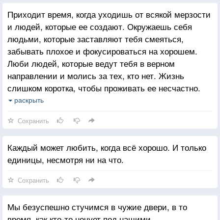
Приходит время, когда уходишь от всякой мерзости
и людей, которые ее создают. Окружаешь себя
людьми, которые заставляют тебя смеяться,
забывать плохое и фокусироваться на хорошем.
Люби людей, которые ведут тебя в верном
направлении и молись за тех, кто нет. Жизнь
слишком коротка, чтобы проживать ее несчастно.
Падение - это часть жизни, но восстание - сама
раскрыть
жизнь.
Сохранить
Каждый может любить, когда всё хорошо. И только
единицы, несмотря ни на что.
Сохранить
Мы безуспешно стучимся в чужие двери, в то
время, как кто-то ночует под нашими.