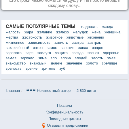
каждому слову...
САМЫЕ ПОПУЛЯРНЫЕ ТЕМЫ
жадность
жажда
жалость
жара
желание
железо
желудок
жена
женщина
жертва
жестокость
животное
животные
жизненно
жизненное
зависимость
зависть
завтра
завтрак
заключённый
закон
замок
занятие
запах
запрет
зарплата
заря
заслуга
защита
звезда
звонок
здоровье
земля
зеркало
зима
зло
злоба
злодей
злость
змея
знакомство
знакомый
знание
значение
золото
зрелище
зрелость
зрение
зритель
зуб
Главная
❤❤❤ Неизвестный автор — 2 830 цитат
Правила
Конфиденциальность
Последние цитаты
Отзывы и предложения