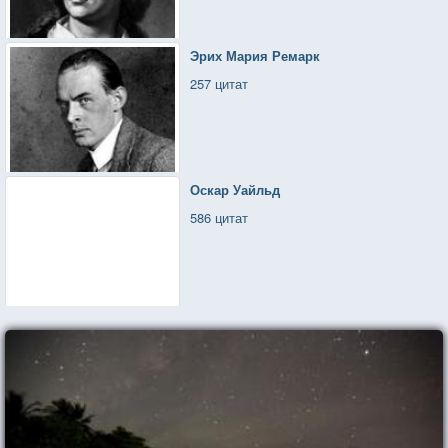
Эрих Мария Ремарк
257 цитат
Оскар Уайльд
586 цитат