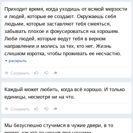
Приходит время, когда уходишь от всякой мерзости
и людей, которые ее создают. Окружаешь себя
людьми, которые заставляют тебя смеяться,
забывать плохое и фокусироваться на хорошем.
Люби людей, которые ведут тебя в верном
направлении и молись за тех, кто нет. Жизнь
слишком коротка, чтобы проживать ее несчастно.
Падение - это часть жизни, но восстание - сама
раскрыть
жизнь.
Сохранить
Каждый может любить, когда всё хорошо. И только
единицы, несмотря ни на что.
Сохранить
Мы безуспешно стучимся в чужие двери, в то
время, как кто-то ночует под нашими.