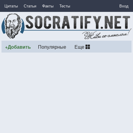
Цитаты
Статьи
Факты
Тесты
Вход
+Добавить
Популярные
Еще