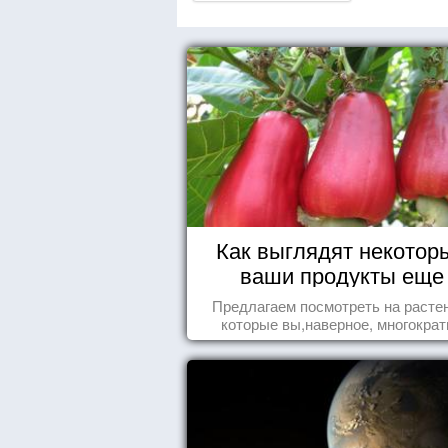
Как выглядят некотор
ваши продукты еще
живыми?
Предлагаем посмотреть на расте
которые вы,наверное, многократ
видели , но никогда не представл
себе, что употребляете их в пищ