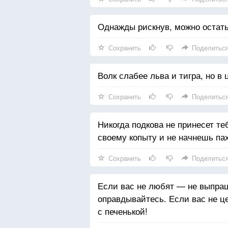
Однажды рискнув, можно остать
Сохранить
Поделитьс
Волк слабее льва и тигра, но в 
Сохранить
Поделитьс
Никогда подкова не принесет теб
своему копыту и не начнешь пах
Сохранить
Поделитьс
Если вас не любят — не выпра
оправдывайтесь. Если вас не ц
с печенькой!