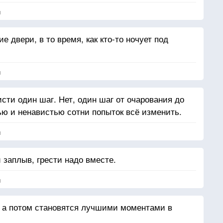
я
 двери, в то время, как кто-то ночует под
я
исти один шаг. Нет, один шаг от очарования до
ю и ненавистью сотни попыток всё изменить.
я
заплыв, грести надо вместе.
я
, а потом становятся лучшими моментами в