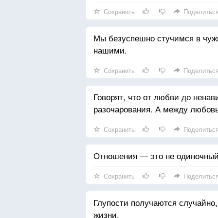
Сохранить
Поделитьс
Мы безуспешно стучимся в чужие
нашими.
Сохранить
Поделитьс
Говорят, что от любви до ненав
разочарования. А между любовь
Сохранить
Поделитьс
Отношения — это не одиночный 
Сохранить
Поделитьс
Глупости получаются случайно
жизни.