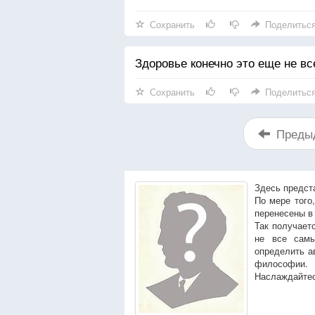
Сохранить
Поделитьс
Здоровье конечно это еще не все
Сохранить
Поделитьс
Преды
Здесь предст
По мере того
перенесены в
Так получает
не все сам
определить а
философии.
Наслаждайтес