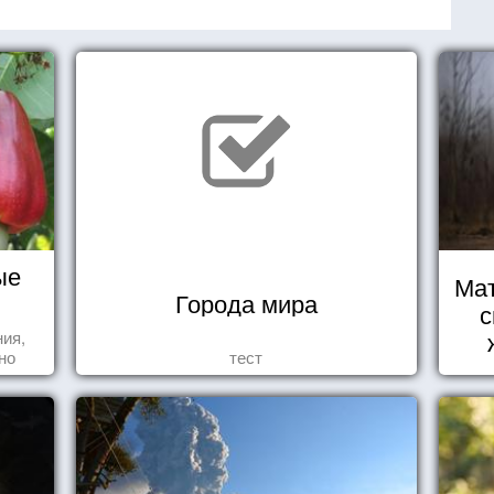
ые
Мат
Города мира
с
ния,
но
тест
яли
у.