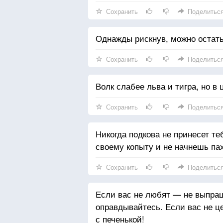
Сохранить
Поделитьс
Однажды рискнув, можно остать
Сохранить
Поделитьс
Волк слабее льва и тигра, но в 
Сохранить
Поделитьс
Никогда подкова не принесет теб
своему копыту и не начнешь пах
Сохранить
Поделитьс
Если вас не любят — не выпра
оправдывайтесь. Если вас не ц
с печенькой!