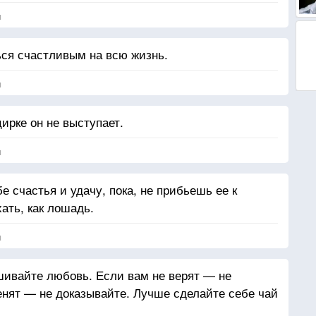
я
ся счастливым на всю жизнь.
я
цирке он не выступает.
я
е счастья и удачу, пока, не прибьешь ее к
ать, как лошадь.
я
шивайте любовь. Если вам не верят — не
енят — не доказывайте. Лучше сделайте себе чай