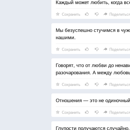
Каждый может любить, когда всё
Сохранить
Поделитьс
Мы безуспешно стучимся в чужие
нашими.
Сохранить
Поделитьс
Говорят, что от любви до ненав
разочарования. А между любовь
Сохранить
Поделитьс
Отношения — это не одиночный 
Сохранить
Поделитьс
Глупости получаются случайно