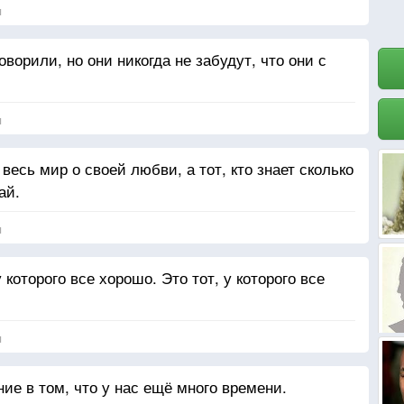
я
ворили, но они никогда не забудут, что они с
я
 весь мир о своей любви, а тот, кто знает сколько
ай.
я
которого все хорошо. Это тот, у которого все
я
е в том, что у нас ещё много времени.