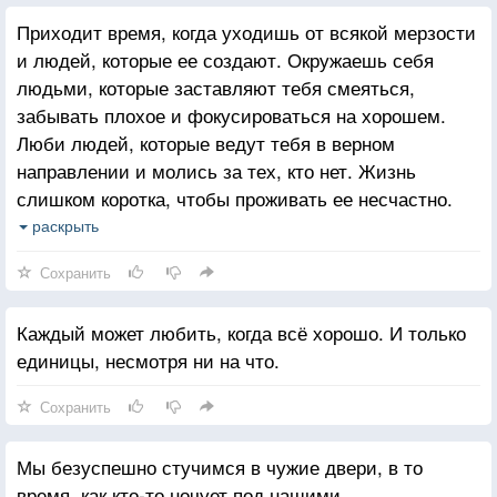
Приходит время, когда уходишь от всякой мерзости
и людей, которые ее создают. Окружаешь себя
людьми, которые заставляют тебя смеяться,
забывать плохое и фокусироваться на хорошем.
Люби людей, которые ведут тебя в верном
направлении и молись за тех, кто нет. Жизнь
слишком коротка, чтобы проживать ее несчастно.
Падение - это часть жизни, но восстание - сама
раскрыть
жизнь.
Сохранить
Каждый может любить, когда всё хорошо. И только
единицы, несмотря ни на что.
Сохранить
Мы безуспешно стучимся в чужие двери, в то
время, как кто-то ночует под нашими.