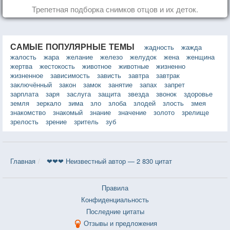
Трепетная подборка снимков отцов и их деток.
САМЫЕ ПОПУЛЯРНЫЕ ТЕМЫ
жадность
жажда
жалость
жара
желание
железо
желудок
жена
женщина
жертва
жестокость
животное
животные
жизненно
жизненное
зависимость
зависть
завтра
завтрак
заключённый
закон
замок
занятие
запах
запрет
зарплата
заря
заслуга
защита
звезда
звонок
здоровье
земля
зеркало
зима
зло
злоба
злодей
злость
змея
знакомство
знакомый
знание
значение
золото
зрелище
зрелость
зрение
зритель
зуб
Главная
❤❤❤ Неизвестный автор — 2 830 цитат
Правила
Конфиденциальность
Последние цитаты
Отзывы и предложения