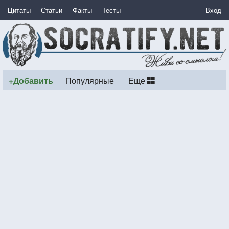
Цитаты
Статьи
Факты
Тесты
Вход
+Добавить
Популярные
Еще