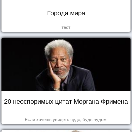
Города мира
тест
20 неоспоримых цитат Моргана Фримена
Если хочешь увидеть чудо, будь чудом!