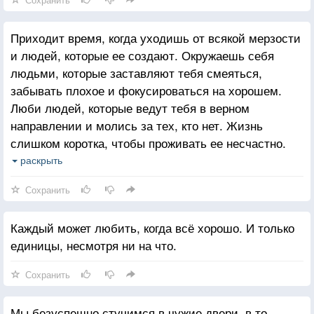
Приходит время, когда уходишь от всякой мерзости
и людей, которые ее создают. Окружаешь себя
людьми, которые заставляют тебя смеяться,
забывать плохое и фокусироваться на хорошем.
Люби людей, которые ведут тебя в верном
направлении и молись за тех, кто нет. Жизнь
слишком коротка, чтобы проживать ее несчастно.
Падение - это часть жизни, но восстание - сама
раскрыть
жизнь.
Сохранить
Каждый может любить, когда всё хорошо. И только
единицы, несмотря ни на что.
Сохранить
Мы безуспешно стучимся в чужие двери, в то