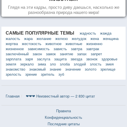
Глядя на эти кадры, просто диву даешься, насколько же
разнообразна природа нашего мира!
САМЫЕ ПОПУЛЯРНЫЕ ТЕМЫ
жадность
жажда
жалость
жара
желание
железо
желудок
жена
женщина
жертва
жестокость
животное
животные
жизненно
жизненное
зависимость
зависть
завтра
завтрак
заключённый
закон
замок
занятие
запах
запрет
зарплата
заря
заслуга
защита
звезда
звонок
здоровье
земля
зеркало
зима
зло
злоба
злодей
злость
змея
знакомство
знакомый
знание
значение
золото
зрелище
зрелость
зрение
зритель
зуб
Главная
❤❤❤ Неизвестный автор — 2 830 цитат
Правила
Конфиденциальность
Последние цитаты