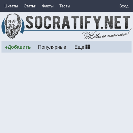
Цитаты
Статьи
Факты
Тесты
Вход
+Добавить
Популярные
Еще