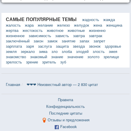
САМЫЕ ПОПУЛЯРНЫЕ ТЕМЫ
жадность
жажда
жалость
жара
желание
железо
желудок
жена
женщина
жертва
жестокость
животное
животные
жизненно
жизненное
зависимость
зависть
завтра
завтрак
заключённый
закон
замок
занятие
запах
запрет
зарплата
заря
заслуга
защита
звезда
звонок
здоровье
земля
зеркало
зима
зло
злоба
злодей
злость
змея
знакомство
знакомый
знание
значение
золото
зрелище
зрелость
зрение
зритель
зуб
Главная
❤❤❤ Неизвестный автор — 2 830 цитат
Правила
Конфиденциальность
Последние цитаты
Отзывы и предложения
Facebook