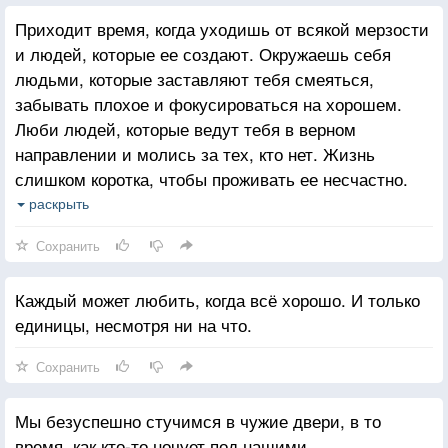
Приходит время, когда уходишь от всякой мерзости
и людей, которые ее создают. Окружаешь себя
людьми, которые заставляют тебя смеяться,
забывать плохое и фокусироваться на хорошем.
Люби людей, которые ведут тебя в верном
направлении и молись за тех, кто нет. Жизнь
слишком коротка, чтобы проживать ее несчастно.
Падение - это часть жизни, но восстание - сама
раскрыть
жизнь.
Сохранить
Каждый может любить, когда всё хорошо. И только
единицы, несмотря ни на что.
Сохранить
Мы безуспешно стучимся в чужие двери, в то
время, как кто-то ночует под нашими.