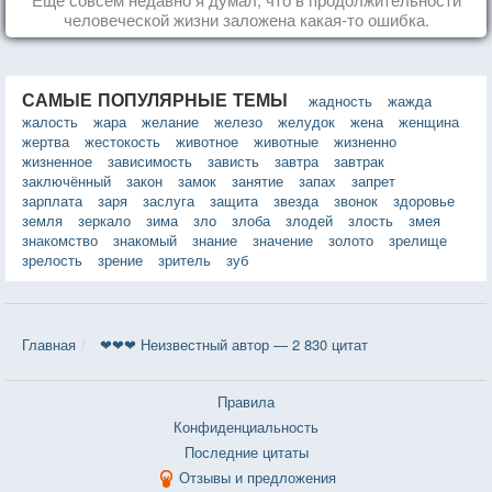
человеческой жизни заложена какая-то ошибка.
САМЫЕ ПОПУЛЯРНЫЕ ТЕМЫ
жадность
жажда
жалость
жара
желание
железо
желудок
жена
женщина
жертва
жестокость
животное
животные
жизненно
жизненное
зависимость
зависть
завтра
завтрак
заключённый
закон
замок
занятие
запах
запрет
зарплата
заря
заслуга
защита
звезда
звонок
здоровье
земля
зеркало
зима
зло
злоба
злодей
злость
змея
знакомство
знакомый
знание
значение
золото
зрелище
зрелость
зрение
зритель
зуб
Главная
❤❤❤ Неизвестный автор — 2 830 цитат
Правила
Конфиденциальность
Последние цитаты
Отзывы и предложения