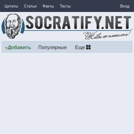
Цитаты
Статьи
Факты
Тесты
Вход
+Добавить
Популярные
Еще