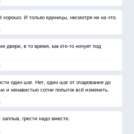
я
 хорошо. И только единицы, несмотря ни на что.
я
 двери, в то время, как кто-то ночует под
я
исти один шаг. Нет, один шаг от очарования до
ю и ненавистью сотни попыток всё изменить.
я
заплыв, грести надо вместе.
я