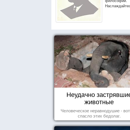
философии.
Наслаждайтес
Неудачно застрявши
животные
Человеческое неравнодушие - вот
спасло этих бедолаг.