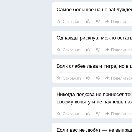
Самое большое наше заблуждени
Сохранить
Поделитьс
Однажды рискнув, можно остать
Сохранить
Поделитьс
Волк слабее льва и тигра, но в 
Сохранить
Поделитьс
Никогда подкова не принесет теб
своему копыту и не начнешь пах
Сохранить
Поделитьс
Если вас не любят — не выпра