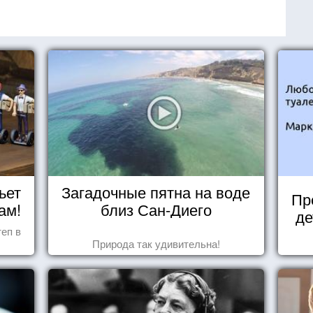
ьет
Загадочные пятна на воде
Пр
ам!
близ Сан-Диего
де
еп в
Природа так удивительна!