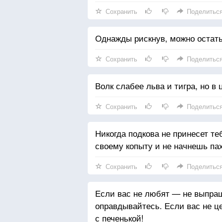
Сохранить
Поделитьс
Однажды рискнув, можно остать
Сохранить
Поделитьс
Волк слабее льва и тигра, но в 
Сохранить
Поделитьс
Никогда подкова не принесет теб
своему копыту и не начнешь пах
Сохранить
Поделитьс
Если вас не любят — не выпра
оправдывайтесь. Если вас не ц
с печенькой!