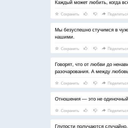
Каждый может любить, когда всё
Сохранить
Поделитьс
Мы безуспешно стучимся в чужие
нашими.
Сохранить
Поделитьс
Говорят, что от любви до ненав
разочарования. А между любовь
Сохранить
Поделитьс
Отношения — это не одиночный 
Сохранить
Поделитьс
Глупости получаются случайно