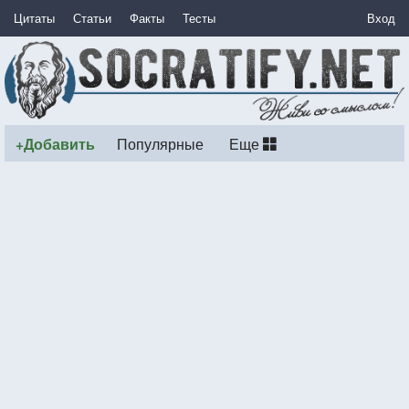
Цитаты
Статьи
Факты
Тесты
Вход
+Добавить
Популярные
Еще