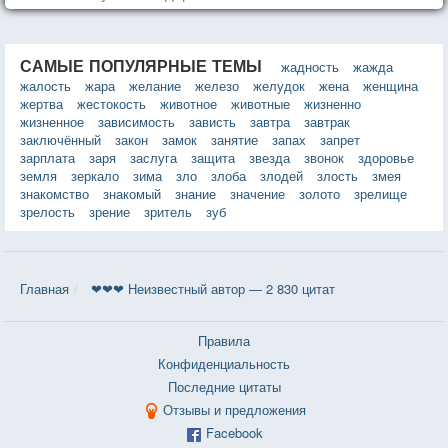
САМЫЕ ПОПУЛЯРНЫЕ ТЕМЫ
жадность
жажда
жалость
жара
желание
железо
желудок
жена
женщина
жертва
жестокость
животное
животные
жизненно
жизненное
зависимость
зависть
завтра
завтрак
заключённый
закон
замок
занятие
запах
запрет
зарплата
заря
заслуга
защита
звезда
звонок
здоровье
земля
зеркало
зима
зло
злоба
злодей
злость
змея
знакомство
знакомый
знание
значение
золото
зрелище
зрелость
зрение
зритель
зуб
Главная
❤❤❤ Неизвестный автор — 2 830 цитат
Правила
Конфиденциальность
Последние цитаты
Отзывы и предложения
Facebook