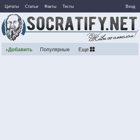
Цитаты
Статьи
Факты
Тесты
Вход
+Добавить
Популярные
Еще