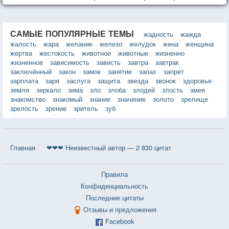
САМЫЕ ПОПУЛЯРНЫЕ ТЕМЫ
жадность
жажда
жалость
жара
желание
железо
желудок
жена
женщина
жертва
жестокость
животное
животные
жизненно
жизненное
зависимость
зависть
завтра
завтрак
заключённый
закон
замок
занятие
запах
запрет
зарплата
заря
заслуга
защита
звезда
звонок
здоровье
земля
зеркало
зима
зло
злоба
злодей
злость
змея
знакомство
знакомый
знание
значение
золото
зрелище
зрелость
зрение
зритель
зуб
Главная
❤❤❤ Неизвестный автор — 2 830 цитат
Правила
Конфиденциальность
Последние цитаты
Отзывы и предложения
Facebook