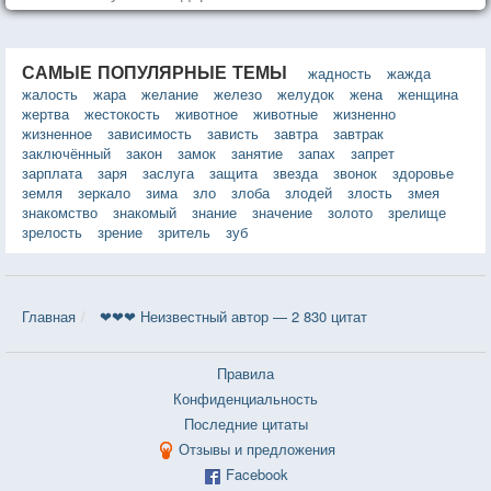
САМЫЕ ПОПУЛЯРНЫЕ ТЕМЫ
жадность
жажда
жалость
жара
желание
железо
желудок
жена
женщина
жертва
жестокость
животное
животные
жизненно
жизненное
зависимость
зависть
завтра
завтрак
заключённый
закон
замок
занятие
запах
запрет
зарплата
заря
заслуга
защита
звезда
звонок
здоровье
земля
зеркало
зима
зло
злоба
злодей
злость
змея
знакомство
знакомый
знание
значение
золото
зрелище
зрелость
зрение
зритель
зуб
Главная
❤❤❤ Неизвестный автор — 2 830 цитат
Правила
Конфиденциальность
Последние цитаты
Отзывы и предложения
Facebook