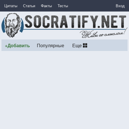
Цитаты
Статьи
Факты
Тесты
Вход
+Добавить
Популярные
Еще