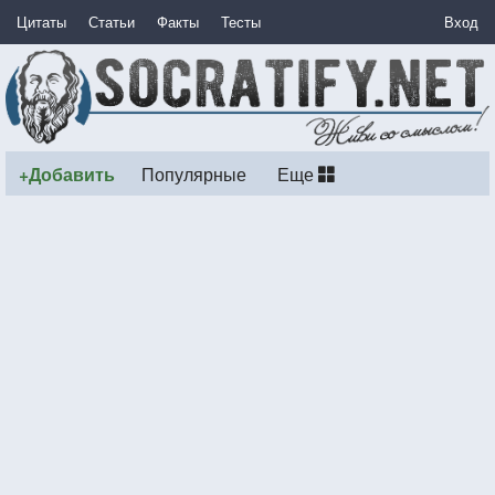
Цитаты
Статьи
Факты
Тесты
Вход
+Добавить
Популярные
Еще