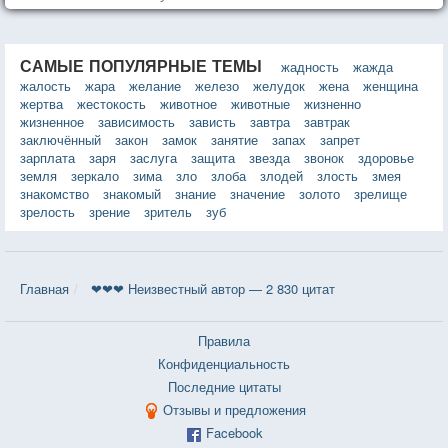
САМЫЕ ПОПУЛЯРНЫЕ ТЕМЫ
жадность
жажда
жалость
жара
желание
железо
желудок
жена
женщина
жертва
жестокость
животное
животные
жизненно
жизненное
зависимость
зависть
завтра
завтрак
заключённый
закон
замок
занятие
запах
запрет
зарплата
заря
заслуга
защита
звезда
звонок
здоровье
земля
зеркало
зима
зло
злоба
злодей
злость
змея
знакомство
знакомый
знание
значение
золото
зрелище
зрелость
зрение
зритель
зуб
Главная
❤❤❤ Неизвестный автор — 2 830 цитат
Правила
Конфиденциальность
Последние цитаты
Отзывы и предложения
Facebook