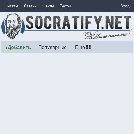
Цитаты
Статьи
Факты
Тесты
Вход
+Добавить
Популярные
Еще