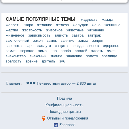
САМЫЕ ПОПУЛЯРНЫЕ ТЕМЫ
жадность
жажда
жалость
жара
желание
железо
желудок
жена
женщина
жертва
жестокость
животное
животные
жизненно
жизненное
зависимость
зависть
завтра
завтрак
заключённый
закон
замок
занятие
запах
запрет
зарплата
заря
заслуга
защита
звезда
звонок
здоровье
земля
зеркало
зима
зло
злоба
злодей
злость
змея
знакомство
знакомый
знание
значение
золото
зрелище
зрелость
зрение
зритель
зуб
Главная
❤❤❤ Неизвестный автор — 2 830 цитат
Правила
Конфиденциальность
Последние цитаты
Отзывы и предложения
Facebook