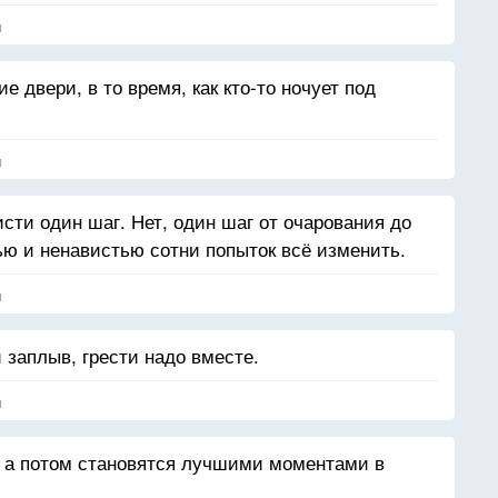
я
 двери, в то время, как кто-то ночует под
я
исти один шаг. Нет, один шаг от очарования до
ю и ненавистью сотни попыток всё изменить.
я
заплыв, грести надо вместе.
я
, а потом становятся лучшими моментами в