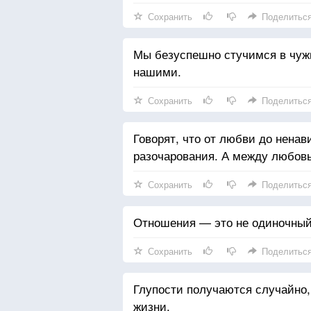
Сохранить
Поделитьс
Мы безуспешно стучимся в чужие
нашими.
Сохранить
Поделитьс
Говорят, что от любви до ненав
разочарования. А между любовь
Сохранить
Поделитьс
Отношения — это не одиночный 
Сохранить
Поделитьс
Глупости получаются случайно
жизни.