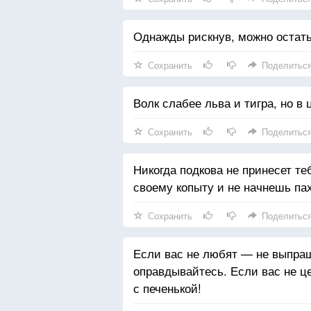
Однажды рискнув, можно остать
Сохранить
Поделитьс
Волк слабее льва и тигра, но в 
Сохранить
Поделитьс
Никогда подкова не принесет теб
своему копыту и не начнешь пах
Сохранить
Поделитьс
Если вас не любят — не выпра
оправдывайтесь. Если вас не ц
с печенькой!