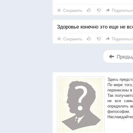
Сохранить
Поделитьс
Здоровье конечно это еще не все
Сохранить
Поделитьс
Преды
Здесь предст
По мере того
перенесены в
Так получает
не все сам
определить а
философии.
Наслаждайтес