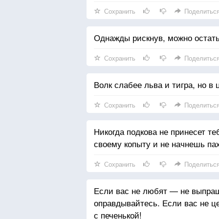
Сохранить
Поделитьс
Однажды рискнув, можно остать
Сохранить
Поделитьс
Волк слабее льва и тигра, но в 
Сохранить
Поделитьс
Никогда подкова не принесет теб
своему копыту и не начнешь пах
Сохранить
Поделитьс
Если вас не любят — не выпра
оправдывайтесь. Если вас не ц
с печенькой!