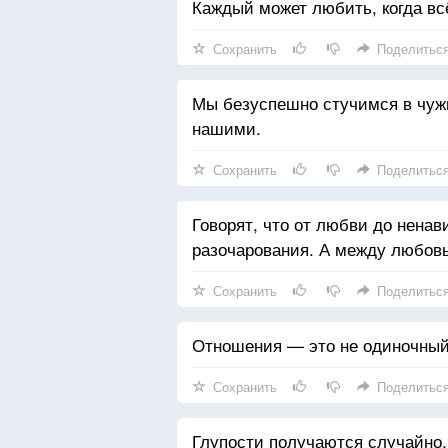
Каждый может любить, когда всё
Сохранить
Поделитьс
Мы безуспешно стучимся в чужие
нашими.
Сохранить
Поделитьс
Говорят, что от любви до ненав
разочарования. А между любовь
Сохранить
Поделитьс
Отношения — это не одиночный 
Сохранить
Поделитьс
Глупости получаются случайно