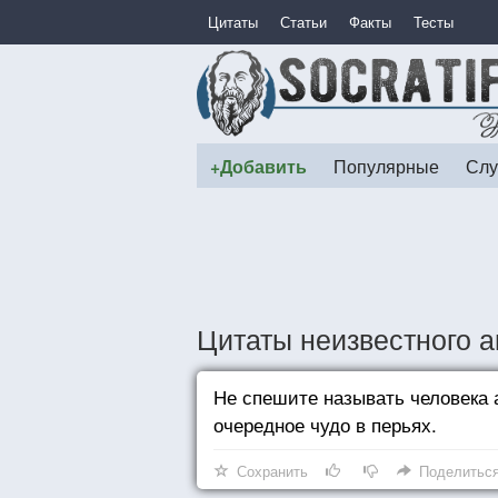
Цитаты
Статьи
Факты
Тесты
+Добавить
Популярные
Слу
Цитаты неизвестного а
Не спешите называть человека 
очередное чудо в перьях.
Сохранить
Поделитьс