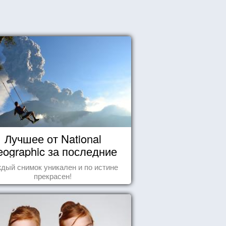
Лучшее от National
ographic за последние
пару лет
дый снимок уникален и по истине
прекрасен!