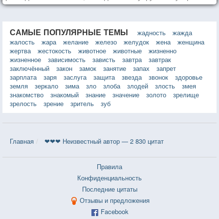
та роль, которая выпала ему в семье.
САМЫЕ ПОПУЛЯРНЫЕ ТЕМЫ
жадность
жажда
жалость
жара
желание
железо
желудок
жена
женщина
жертва
жестокость
животное
животные
жизненно
жизненное
зависимость
зависть
завтра
завтрак
заключённый
закон
замок
занятие
запах
запрет
зарплата
заря
заслуга
защита
звезда
звонок
здоровье
земля
зеркало
зима
зло
злоба
злодей
злость
змея
знакомство
знакомый
знание
значение
золото
зрелище
зрелость
зрение
зритель
зуб
Главная
❤❤❤ Неизвестный автор — 2 830 цитат
Правила
Конфиденциальность
Последние цитаты
Отзывы и предложения
Facebook