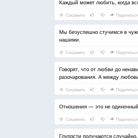
Каждый может любить, когда всё
Сохранить
Поделитьс
Мы безуспешно стучимся в чужие
нашими.
Сохранить
Поделитьс
Говорят, что от любви до ненав
разочарования. А между любовь
Сохранить
Поделитьс
Отношения — это не одиночный 
Сохранить
Поделитьс
Глупости получаются случайно