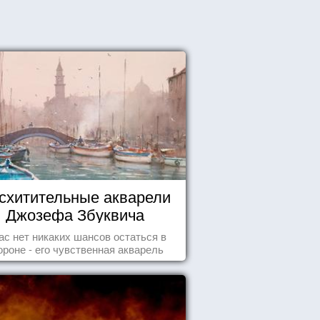
схитительные акварели
Джозефа Збуквича
ас нет никаких шансов остаться в
ороне - его чувственная акварель
покорила жителей всего мира.