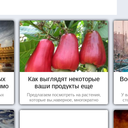
ых
Как выглядят некоторые
Во
имо
ваши продукты еще
ы
живыми?
ых
Предлагаем посмотреть на растения,
У в
которые вы,наверное, многократно
ст
видели , но никогда не представляли
себе, что употребляете их в пищу.