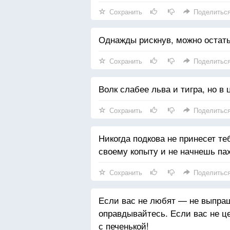
Сохранить
Поделитьс
Однажды рискнув, можно остать
Сохранить
Поделитьс
Волк слабее льва и тигра, но в 
Сохранить
Поделитьс
Никогда подкова не принесет теб
своему копыту и не начнешь пах
Сохранить
Поделитьс
Если вас не любят — не выпра
оправдывайтесь. Если вас не ц
с печенькой!