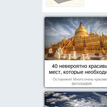
40 невероятно красив
мест, которые необход
увидеть пока вы жив
Осторожно! Много очень красив
фотографий