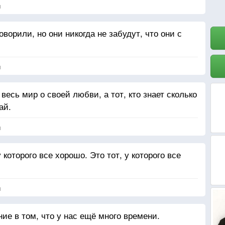
я
ворили, но они никогда не забудут, что они с
я
 весь мир о своей любви, а тот, кто знает сколько
ай.
я
которого все хорошо. Это тот, у которого все
я
е в том, что у нас ещё много времени.