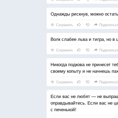
Однажды рискнув, можно остать
Сохранить
Поделитьс
Волк слабее льва и тигра, но в 
Сохранить
Поделитьс
Никогда подкова не принесет теб
своему копыту и не начнешь пах
Сохранить
Поделитьс
Если вас не любят — не выпра
оправдывайтесь. Если вас не ц
с печенькой!