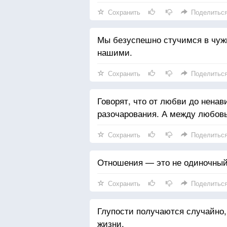
Сохранить
Поделитьс
Мы безуспешно стучимся в чужие
нашими.
Сохранить
Поделитьс
Говорят, что от любви до ненав
разочарования. А между любовь
Сохранить
Поделитьс
Отношения — это не одиночный 
Сохранить
Поделитьс
Глупости получаются случайно
жизни.