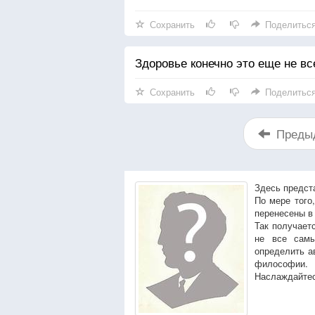
Сохранить
Поделитьс
Здоровье конечно это еще не все
Сохранить
Поделитьс
Преды
Здесь предст
По мере того
перенесены в
Так получает
не все сам
определить а
философии.
Наслаждайтес