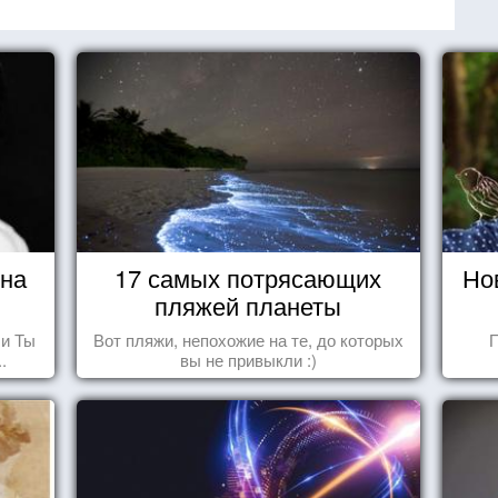
ина
17 самых потрясающих
Но
пляжей планеты
 и Ты
Вот пляжи, непохожие на те, до которых
П
.
вы не привыкли :)