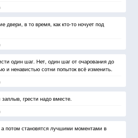
я
 двери, в то время, как кто-то ночует под
я
исти один шаг. Нет, один шаг от очарования до
ю и ненавистью сотни попыток всё изменить.
я
заплыв, грести надо вместе.
я
, а потом становятся лучшими моментами в