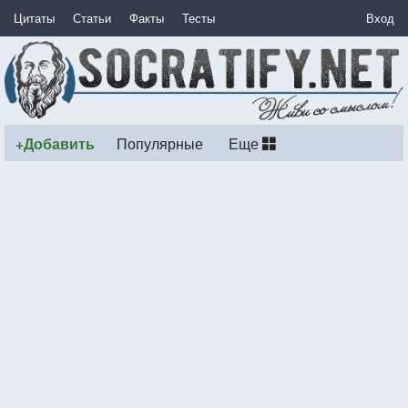
Цитаты
Статьи
Факты
Тесты
Вход
+Добавить
Популярные
Еще