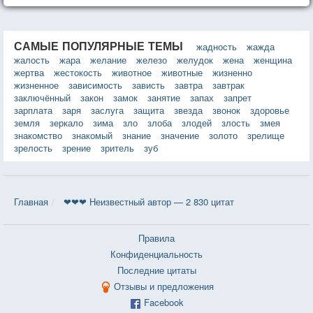
САМЫЕ ПОПУЛЯРНЫЕ ТЕМЫ
жадность
жажда
жалость
жара
желание
железо
желудок
жена
женщина
жертва
жестокость
животное
животные
жизненно
жизненное
зависимость
зависть
завтра
завтрак
заключённый
закон
замок
занятие
запах
запрет
зарплата
заря
заслуга
защита
звезда
звонок
здоровье
земля
зеркало
зима
зло
злоба
злодей
злость
змея
знакомство
знакомый
знание
значение
золото
зрелище
зрелость
зрение
зритель
зуб
Главная
❤❤❤ Неизвестный автор — 2 830 цитат
Правила
Конфиденциальность
Последние цитаты
Отзывы и предложения
Facebook