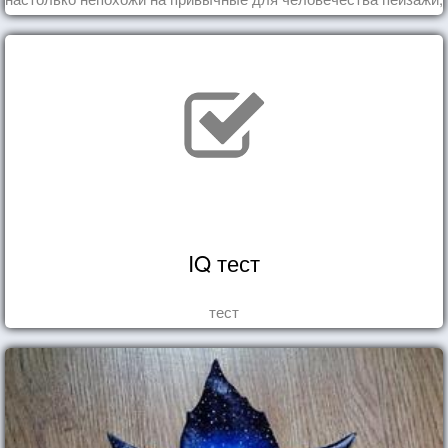
что кажутся и вовсе инопланетными!
IQ тест
тест