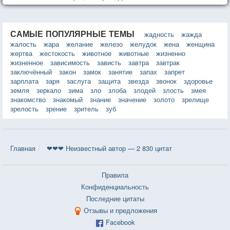
дня.
САМЫЕ ПОПУЛЯРНЫЕ ТЕМЫ
жадность
жажда
жалость
жара
желание
железо
желудок
жена
женщина
жертва
жестокость
животное
животные
жизненно
жизненное
зависимость
зависть
завтра
завтрак
заключённый
закон
замок
занятие
запах
запрет
зарплата
заря
заслуга
защита
звезда
звонок
здоровье
земля
зеркало
зима
зло
злоба
злодей
злость
змея
знакомство
знакомый
знание
значение
золото
зрелище
зрелость
зрение
зритель
зуб
Главная
❤❤❤ Неизвестный автор — 2 830 цитат
Правила
Конфиденциальность
Последние цитаты
Отзывы и предложения
Facebook