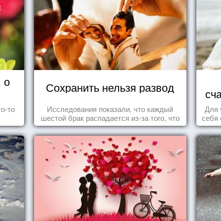
 о
Сохранить нельзя развод
сч
то-то
Исследования показали, что каждый
Для 
шестой брак распадается из-за того, что
себя 
одного из супругов не устраивает та
дари
роль, которая выпала ему в семье.
ка