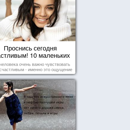
Проснись сегодня
астливым! 10 маленьких
радостей настоящего
человека очень важно чувствовать
Счастья
счастливым - именно это ощущение
т позитивные эмоции и превращает
ждый день в маленький праздник.