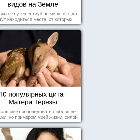
видов на Земле
ько не путешествуй по миру, всегда
дут находиться места, от которых
хватывает дух и кружится голова...
10 популярных цитат
Матери Терезы
оль мне проповедовать любовь не
ми, но примером моей жизни, силой
ения, воодушевляющим влиянием ...