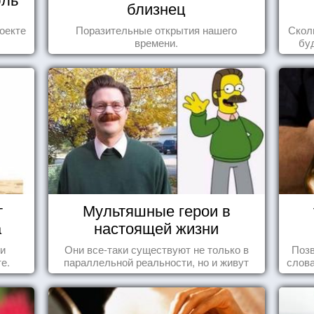
близнец
оекте
Поразительные открытия нашего
Скол
времени.
бу
пере
т
Мультяшные герои в
а
настоящей жизни
 и
Они все-таки существуют не только в
Позв
е.
параллельной реальности, но и живут
слова
среди нас с вами.
влеч