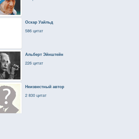
Оскар Уайльд
586 цитат
Альберт Эйнштейн
226 цитат
Неизвестный автор
2 830 цитат