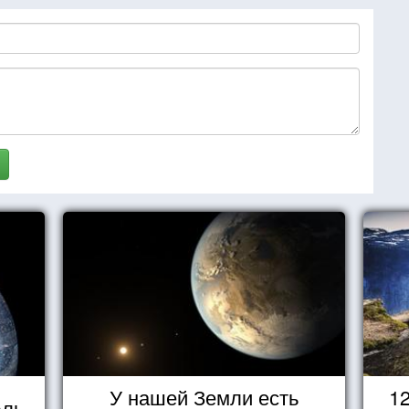
У нашей Земли есть
1
юль