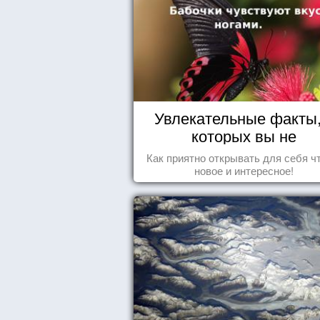
Увлекательные факты,
которых вы не
догадывались!
Как приятно открывать для себя ч
новое и интересное!