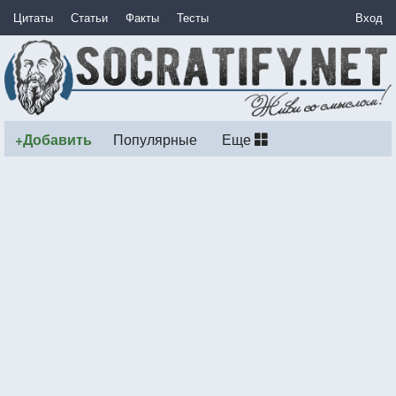
Цитаты
Статьи
Факты
Тесты
Вход
+Добавить
Популярные
Еще