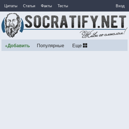
Цитаты
Статьи
Факты
Тесты
Вход
+Добавить
Популярные
Еще