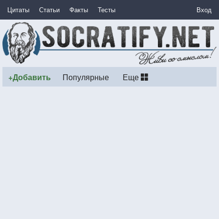
Цитаты
Статьи
Факты
Тесты
Вход
+Добавить
Популярные
Еще