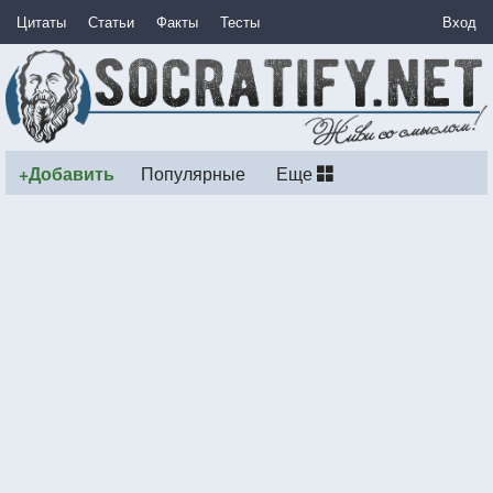
Цитаты
Статьи
Факты
Тесты
Вход
+Добавить
Популярные
Еще