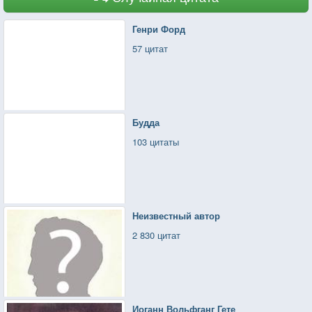
Генри Форд
57 цитат
Будда
103 цитаты
Неизвестный автор
2 830 цитат
Иоганн Вольфганг Гете