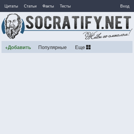
Цитаты
Статьи
Факты
Тесты
Вход
+Добавить
Популярные
Еще