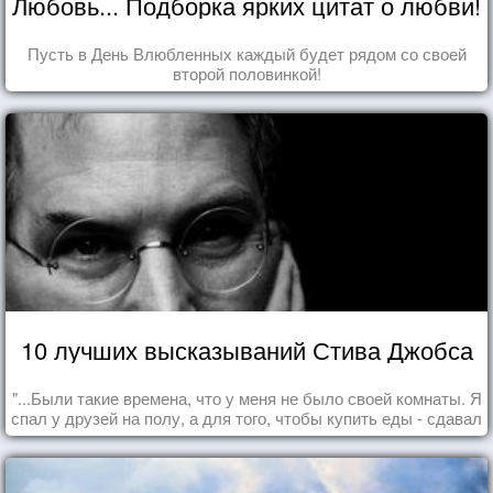
Любовь... Подборка ярких цитат о любви!
Пусть в День Влюбленных каждый будет рядом со своей
второй половинкой!
10 лучших высказываний Стива Джобса
"...Были такие времена, что у меня не было своей комнаты. Я
спал у друзей на полу, а для того, чтобы купить еды - сдавал
бутылки из под кока-колы"