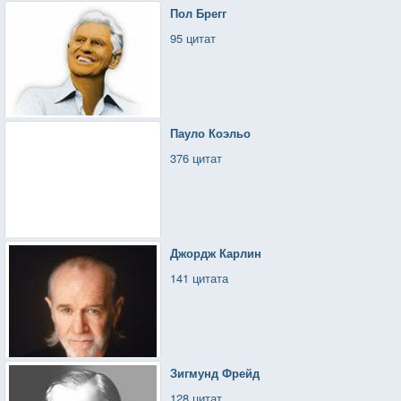
Пол Брегг
95 цитат
Пауло Коэльо
376 цитат
Джордж Карлин
141 цитата
Зигмунд Фрейд
128 цитат