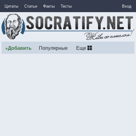
Цитаты
Статьи
Факты
Тесты
Вход
+Добавить
Популярные
Еще