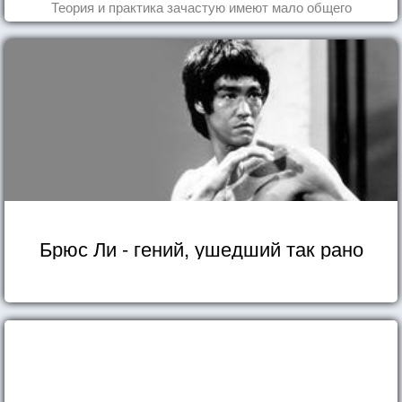
Теория и практика зачастую имеют мало общего
Брюс Ли - гений, ушедший так рано