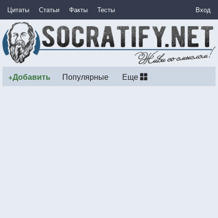
Цитаты
Статьи
Факты
Тесты
Вход
+Добавить
Популярные
Еще