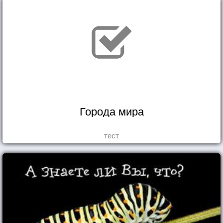
Города мира
тест