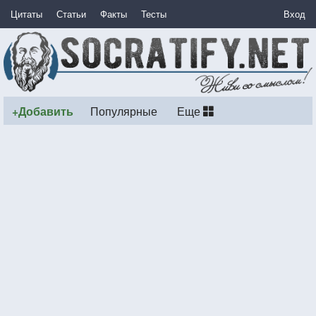
Цитаты
Статьи
Факты
Тесты
Вход
+Добавить
Популярные
Еще