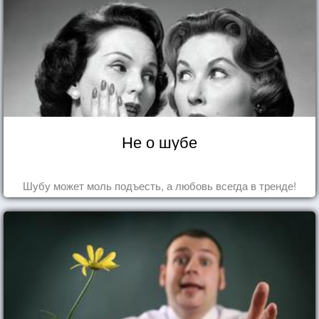
Не о шубе
Шубу может моль подъесть, а любовь всегда в тренде!