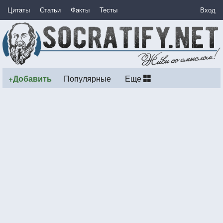
Цитаты
Статьи
Факты
Тесты
Вход
+Добавить
Популярные
Еще